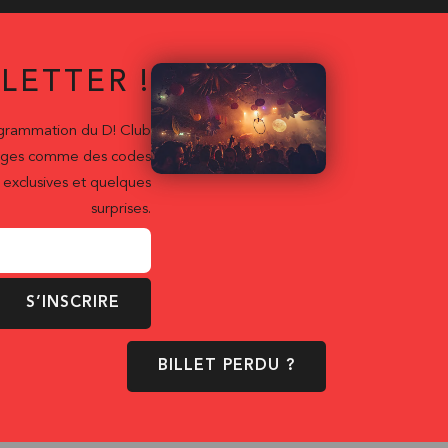
LETTER !
ogrammation du D! Club
ntages comme des codes
exclusives et quelques
surprises.
S’INSCRIRE
BILLET PERDU ?