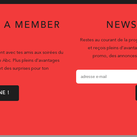
 A MEMBER
NEWS
Restes au courant de la pr
et reçois pleins d’ava
nt avec tes amis aux soirées du
promo, des annonces 
b Abc. Plus pleins d’avantages
t des surprises pour ton
NE !