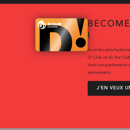
BECOME
!
Accédes plus facileme
D! Club et du Bar'Clu
chez nos partenaires e
anniversaire.
J'EN VEUX U