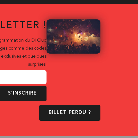
LETTER !
ogrammation du D! Club
ntages comme des codes
exclusives et quelques
surprises.
S’INSCRIRE
BILLET PERDU ?