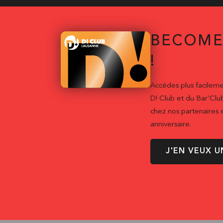
BECOME
!
Accédes plus facileme
D! Club et du Bar'Clu
chez nos partenaires e
anniversaire.
J'EN VEUX U