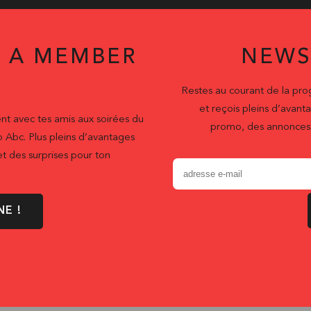
 A MEMBER
NEWS
Restes au courant de la pr
et reçois pleins d’ava
nt avec tes amis aux soirées du
promo, des annonces 
b Abc. Plus pleins d’avantages
t des surprises pour ton
NE !