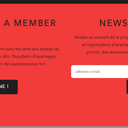
 A MEMBER
NEWS
Restes au courant de la pr
et reçois pleins d’ava
nt avec tes amis aux soirées du
promo, des annonces 
b Abc. Plus pleins d’avantages
t des surprises pour ton
NE !