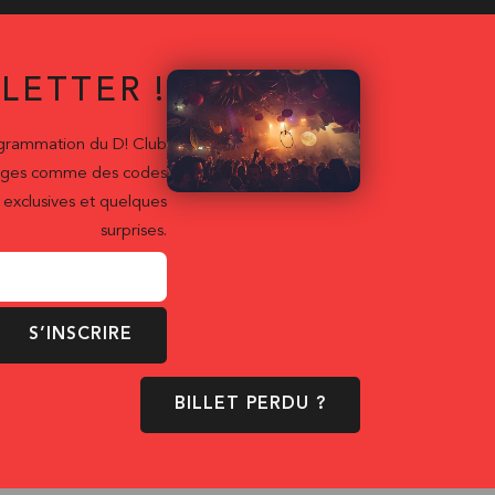
LETTER !
ogrammation du D! Club
ntages comme des codes
exclusives et quelques
surprises.
S’INSCRIRE
BILLET PERDU ?