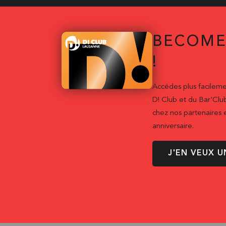
BECOME
!
Accédes plus facileme
D! Club et du Bar'Clu
chez nos partenaires e
anniversaire.
J'EN VEUX U