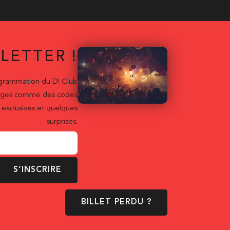
LETTER !
ogrammation du D! Club
ntages comme des codes
exclusives et quelques
surprises.
S’INSCRIRE
BILLET PERDU ?