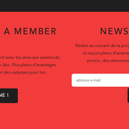
 A MEMBER
NEWS
Restes au courant de la pr
et reçois pleins d’ava
nt avec tes amis aux soirées du
promo, des annonces 
b Abc. Plus pleins d’avantages
t des surprises pour ton
NE !