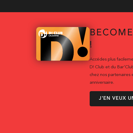
BECOME
!
Accédes plus facileme
D! Club et du Bar'Clu
chez nos partenaires e
anniversaire.
J'EN VEUX U