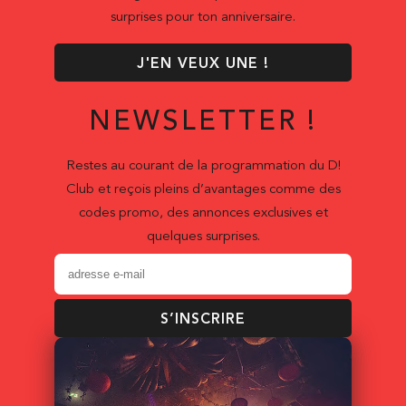
surprises pour ton anniversaire.
J'EN VEUX UNE !
NEWSLETTER !
Restes au courant de la programmation du D!
Club et reçois pleins d’avantages comme des
codes promo, des annonces exclusives et
quelques surprises.
S’INSCRIRE