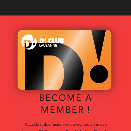
BECOME A
MEMBER !
Accédes plus facilement avec tes amis aux