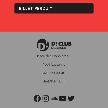
BILLET PERDU ?
Place des Pionnières 1
1003 Lausanne
021 351 51 40
desk@dclub.ch
FACEBOOK
INSTAGRAM
SOUNDCLOUD
YOUTUBE
TWITTER