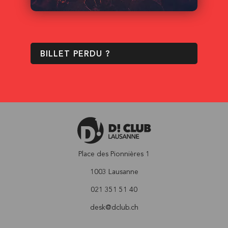
BILLET PERDU ?
Place des Pionnières 1
1003 Lausanne
021 351 51 40
desk@dclub.ch