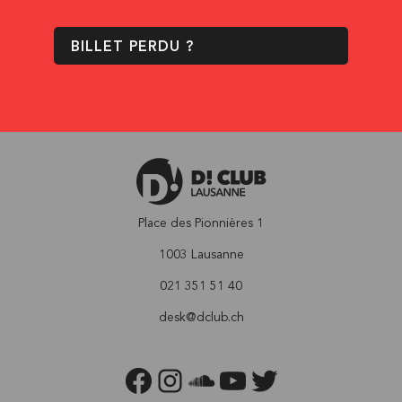
BILLET PERDU ?
Place des Pionnières 1
1003 Lausanne
021 351 51 40
desk@dclub.ch
FACEBOOK
INSTAGRAM
SOUNDCLOUD
YOUTUBE
TWITTER