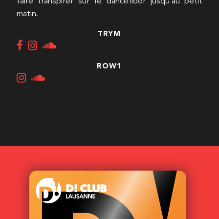
faire transpirer sur le dancefloor jusqu’au petit
matin.
TRYM
ROW1