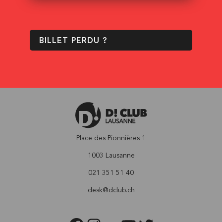
BILLET PERDU ?
Place des Pionnières 1
1003 Lausanne
021 351 51 40
desk@dclub.ch