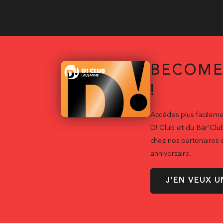
BECOME
!
Accédes plus facileme
D! Club et du Bar'Clu
chez nos partenaires e
anniversaire.
J'EN VEUX U