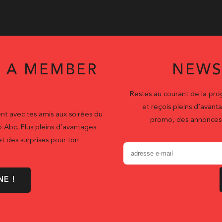
 A MEMBER
NEWS
Restes au courant de la pr
et reçois pleins d’ava
nt avec tes amis aux soirées du
promo, des annonces 
b Abc. Plus pleins d’avantages
t des surprises pour ton
NE !