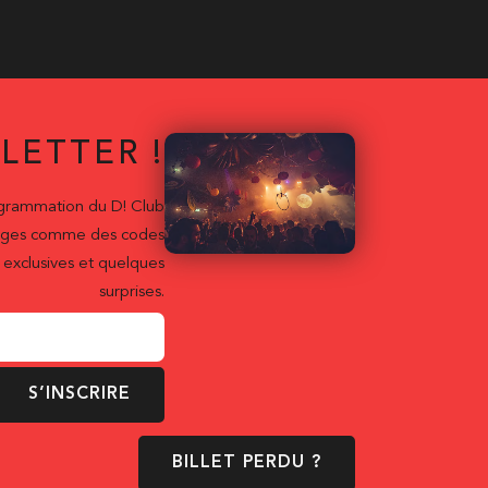
LETTER !
ogrammation du D! Club
ntages comme des codes
exclusives et quelques
surprises.
S’INSCRIRE
BILLET PERDU ?