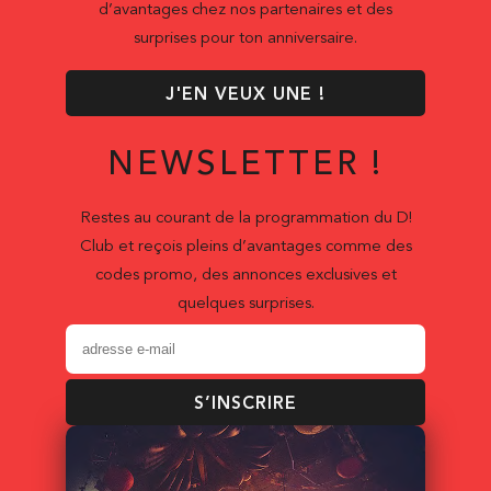
d’avantages chez nos partenaires et des
surprises pour ton anniversaire.
J'EN VEUX UNE !
NEWSLETTER !
Restes au courant de la programmation du D!
Club et reçois pleins d’avantages comme des
codes promo, des annonces exclusives et
quelques surprises.
S’INSCRIRE