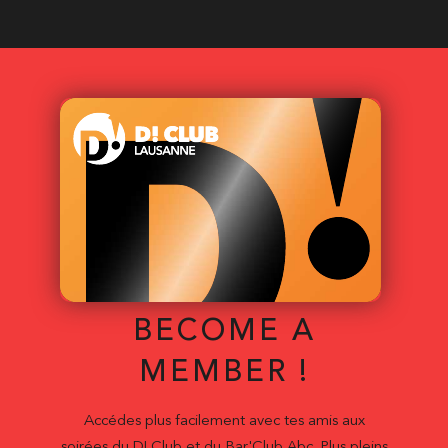
BECOME A
MEMBER !
Accédes plus facilement avec tes amis aux
soirées du D! Club et du Bar'Club Abc. Plus pleins