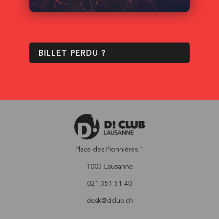
BILLET PERDU ?
Place des Pionnières 1
1003 Lausanne
021 351 51 40
desk@dclub.ch