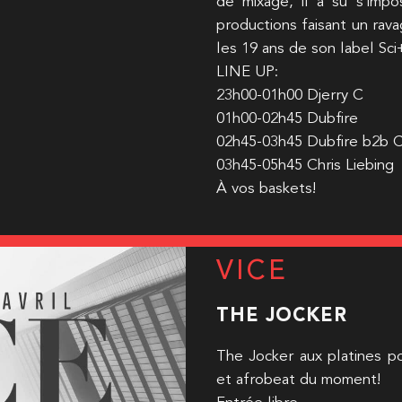
de mixage, il a su s’impo
productions faisant un rava
les 19 ans de son label Sci
LINE UP:
23h00-01h00 Djerry C
01h00-02h45 Dubfire
02h45-03h45 Dubfire b2b Ch
03h45-05h45 Chris Liebing
À vos baskets!
VICE
THE JOCKER
The Jocker aux platines po
et afrobeat du moment!