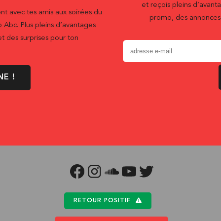
et reçois pleins d’ava
nt avec tes amis aux soirées du
promo, des annonces 
b Abc. Plus pleins d’avantages
t des surprises pour ton
NE !
FACEBOOK
INSTAGRAM
SOUNDCLOUD
YOUTUBE
TWITTER
RETOUR POSITIF