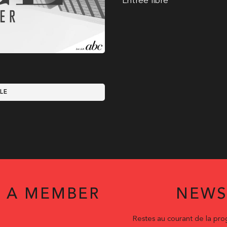
Entrée libre
LE
 A MEMBER
NEWS
Restes au courant de la pr