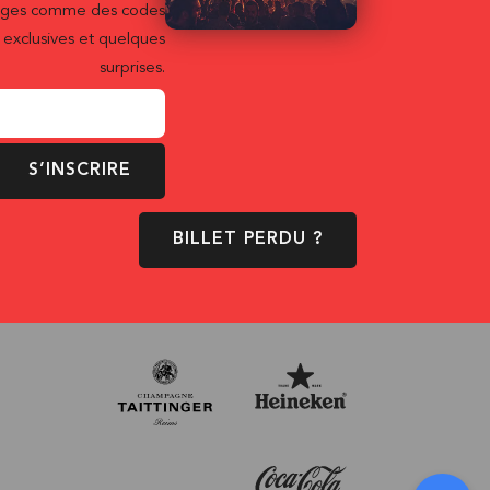
ntages comme des codes
exclusives et quelques
surprises.
S’INSCRIRE
BILLET PERDU ?