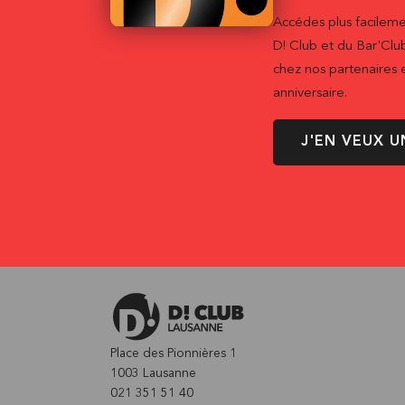
Accédes plus facileme
D! Club et du Bar'Clu
chez nos partenaires e
anniversaire.
J'EN VEUX U
Place des Pionnières 1
1003 Lausanne
021 351 51 40