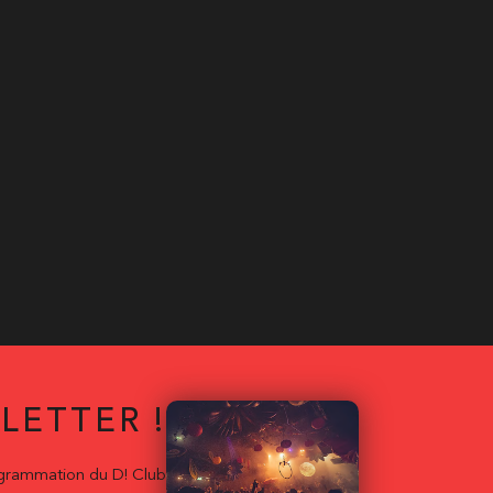
LETTER !
ogrammation du D! Club