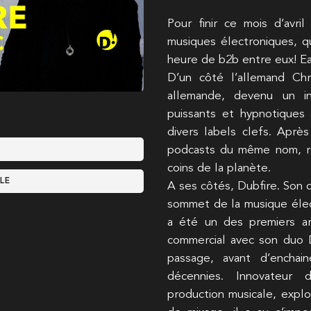
Pour finir ce mois d’avri
musiques électroniques, qu
heure de b2b entre eux! E
D’un côté l’allemand Chr
allemande, devenu un in
puissants et hypnotiques 
divers labels clefs. Aprè
podcasts du même nom, ré
coins de la planète.
LE
A ses côtés, Dubfire. Son d
sommet de la musique élec
a été un des premiers ar
commercial avec son duo
passage, avant d’enchai
décennies. Innovateur d
production musicale, explo