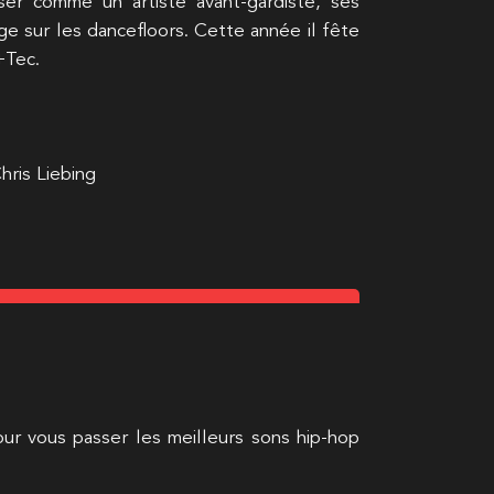
ser comme un artiste avant-gardiste, ses
ge sur les dancefloors. Cette année il fête
+Tec.
ris Liebing
ur vous passer les meilleurs sons hip-hop