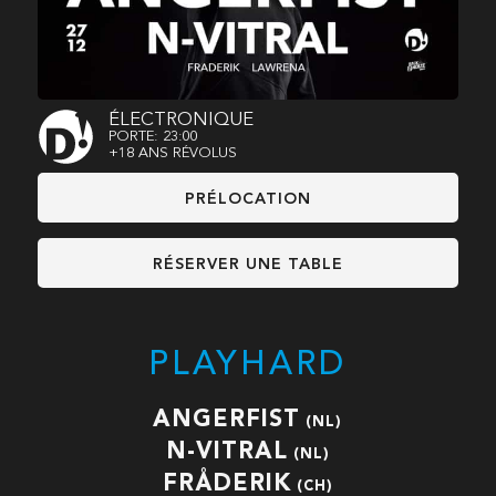
ÉLECTRONIQUE
PORTE: 23:00
+18 ANS RÉVOLUS
PRÉLOCATION
RÉSERVER UNE TABLE
PLAYHARD
ANGERFIST
(NL)
N-VITRAL
(NL)
FRÅDERIK
(CH)