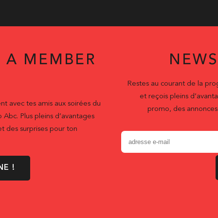
 A MEMBER
NEWS
Restes au courant de la pr
et reçois pleins d’ava
nt avec tes amis aux soirées du
promo, des annonces 
b Abc. Plus pleins d’avantages
t des surprises pour ton
NE !