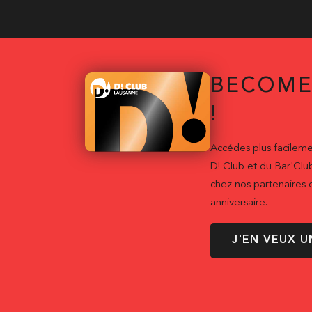
BECOME
!
Accédes plus facileme
D! Club et du Bar'Clu
chez nos partenaires e
anniversaire.
J'EN VEUX U