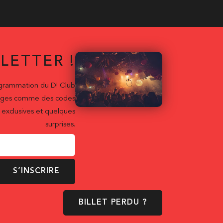
LETTER !
ogrammation du D! Club
ntages comme des codes
exclusives et quelques
surprises.
S’INSCRIRE
BILLET PERDU ?