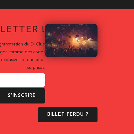
LETTER !
ogrammation du D! Club
ntages comme des codes
exclusives et quelques
surprises.
S’INSCRIRE
BILLET PERDU ?