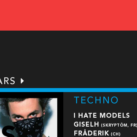
ARS
TECHNO
I HATE MODELS
GISELH
(SKRYPTÖM, FR
FRÅDERIK
(CH)