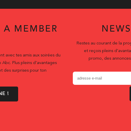
 A MEMBER
NEWS
Restes au courant de la pr
et reçois pleins d’ava
nt avec tes amis aux soirées du
promo, des annonces 
b Abc. Plus pleins d’avantages
t des surprises pour ton
NE !