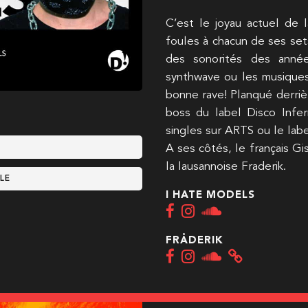
C’est le joyau actuel de 
foules à chacun de ses set
des sonorités des année
synthwave ou les musiques
bonne rave! Planqué derriè
boss du label Disco Infe
singles sur ARTS ou le lab
A ses côtés, le français Gi
la lausannoise Fraderik.
LE
I HATE MODELS
FRÅDERIK