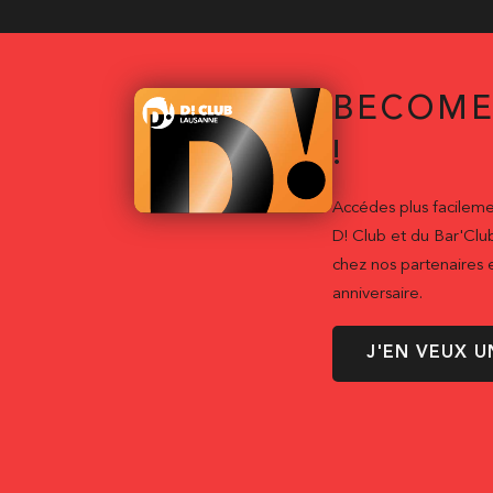
BECOME
!
Accédes plus facileme
D! Club et du Bar'Clu
chez nos partenaires e
anniversaire.
J'EN VEUX U