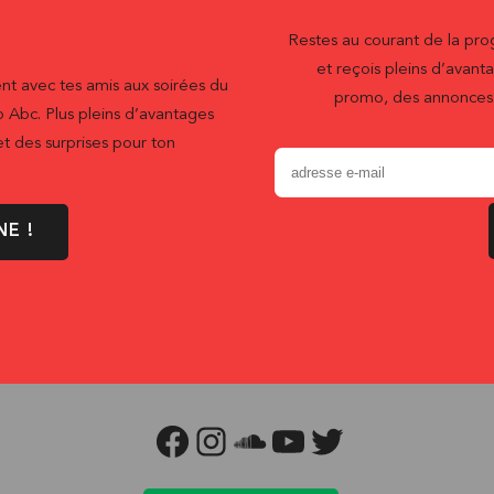
Restes au courant de la pr
et reçois pleins d’ava
nt avec tes amis aux soirées du
promo, des annonces 
b Abc. Plus pleins d’avantages
t des surprises pour ton
NE !
FACEBOOK
INSTAGRAM
SOUNDCLOUD
YOUTUBE
TWITTER