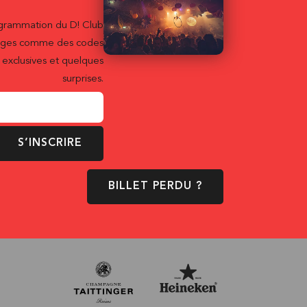
ogrammation du D! Club
ntages comme des codes
exclusives et quelques
surprises.
S’INSCRIRE
BILLET PERDU ?