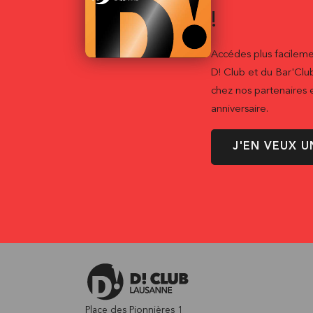
!
Accédes plus facileme
D! Club et du Bar'Clu
chez nos partenaires e
anniversaire.
J'EN VEUX U
Place des Pionnières 1