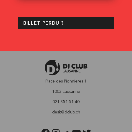
BILLET PERDU ?
Place des Pionnières 1
1003 Lausanne
021 351 51 40
desk@dclub.ch