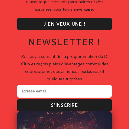
d’avantages chez nos partenaires et des
surprises pour ton anniversaire.
J'EN VEUX UNE !
NEWSLETTER !
Restes au courant de la programmation du D!
Club et reçois pleins d’avantages comme des
codes promo, des annonces exclusives et
quelques surprises.
S’INSCRIRE