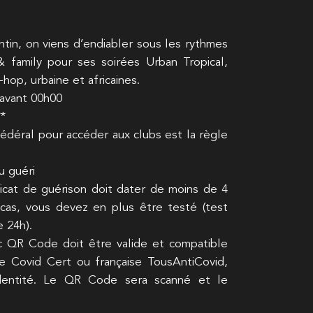
ntin, on viens d’endiabler sous les rythmes
 family pour ses soirées Urban Tropical,
hop, urbaine et africaines.
s avant 00h00
*
Fédéral pour accéder aux clubs est la règle
u guéri
ificat de guérison doit dater de moins de 4
 cas, vous devez en plus être testé (test
e 24h).
ec QR Code doit être valide et compatible
se Covid Cert ou française TousAntiCovid,
identité. Le QR Code sera scanné et le