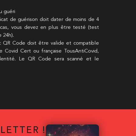
u guéri
ificat de guérison doit dater de moins de 4
 cas, vous devez en plus être testé (test
e 24h).
ec QR Code doit être valide et compatible
se Covid Cert ou française TousAntiCovid,
identité. Le QR Code sera scanné et le
LETTER !