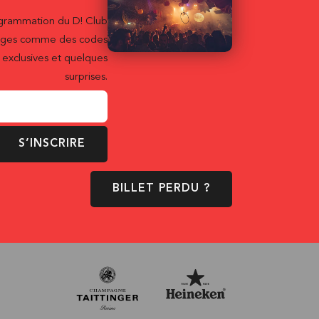
ogrammation du D! Club
ntages comme des codes
exclusives et quelques
surprises.
S’INSCRIRE
BILLET PERDU ?