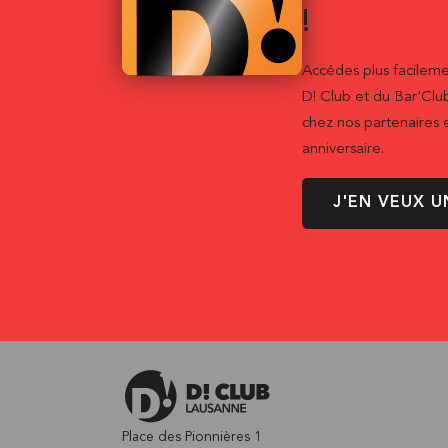
!
Accédes plus facileme
D! Club et du Bar'Clu
chez nos partenaires e
anniversaire.
J'EN VEUX U
Place des Pionnières 1