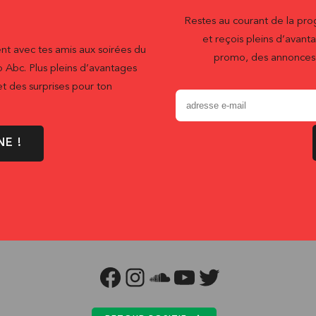
Restes au courant de la pr
et reçois pleins d’ava
nt avec tes amis aux soirées du
promo, des annonces 
b Abc. Plus pleins d’avantages
t des surprises pour ton
NE !
FACEBOOK
INSTAGRAM
SOUNDCLOUD
YOUTUBE
TWITTER