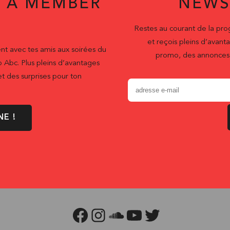
 A MEMBER
NEWS
Restes au courant de la pr
et reçois pleins d’ava
nt avec tes amis aux soirées du
promo, des annonces 
b Abc. Plus pleins d’avantages
t des surprises pour ton
NE !
FACEBOOK
INSTAGRAM
SOUNDCLOUD
YOUTUBE
TWITTER