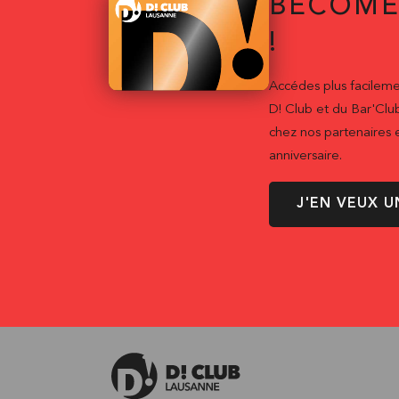
BECOME
!
Accédes plus facileme
D! Club et du Bar'Clu
chez nos partenaires e
anniversaire.
J'EN VEUX U