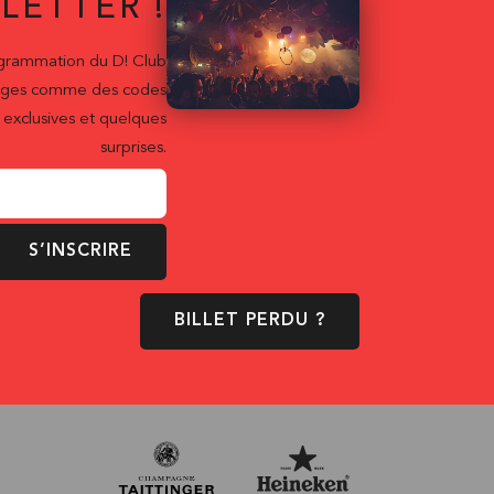
LETTER !
ogrammation du D! Club
ntages comme des codes
exclusives et quelques
surprises.
S’INSCRIRE
BILLET PERDU ?