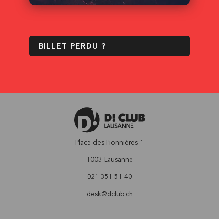
BILLET PERDU ?
Place des Pionnières 1
1003 Lausanne
021 351 51 40
desk@dclub.ch